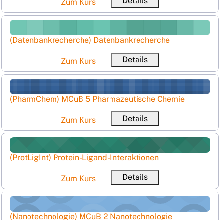
Details
Zum Kurs
(Datenbankrecherche) Datenbankrecherche
Kursname
(Datenbankrecherche) Datenbankrecherche
Kurzer Kursnam
Details
Zum Kurs
(PharmChem) MCuB 5 Pharmazeutische Chemie
Kursname
(PharmChem) MCuB 5 Pharmazeutische Chemie
Kurzer Ku
Details
Zum Kurs
(ProtLigInt) Protein-Ligand-Interaktionen
Kursname
(ProtLigInt) Protein-Ligand-Interaktionen
Kurzer Kursname
Details
Zum Kurs
(Nanotechnologie) MCuB 2 Nanotechnologie
Kursname
(Nanotechnologie) MCuB 2 Nanotechnologie