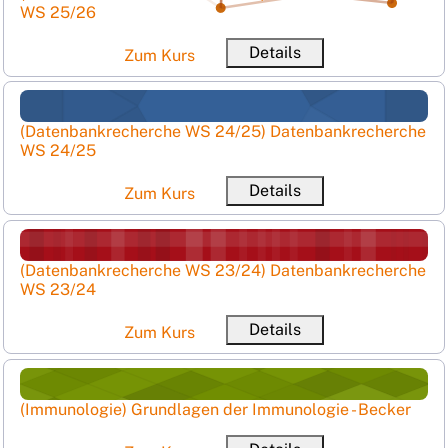
WS 25/26
Ku
Details
Zum Kurs
(Datenbankrecherche WS 24/25) Datenbankrecherche W
Kursname
(Datenbankrecherche WS 24/25) Datenbankrecherche
WS 24/25
Ku
Details
Zum Kurs
(Datenbankrecherche WS 23/24) Datenbankrecherche W
Kursname
(Datenbankrecherche WS 23/24) Datenbankrecherche
WS 23/24
Ku
Details
Zum Kurs
(Immunologie) Grundlagen der Immunologie - Becker
Kursname
(Immunologie) Grundlagen der Immunologie - Becker
Kurze