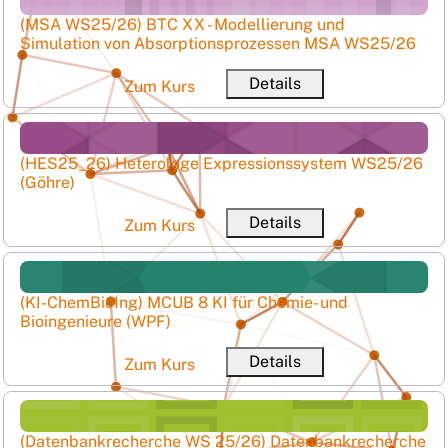
Kursname
(MSA WS25/26) BTC XX - Modellierung und
Simulation von Absorptionsprozessen MSA WS25/26
Ku
Details
Zum Kurs
(HES25_26) Heterologe Expressionssystem WS25/26 (Gö
Kursname
(HES25_26) Heterologe Expressionssystem WS25/26
(Göhre)
Ku
Details
Zum Kurs
(KI-ChemBioIng) MCUB 8 KI für Chemie- und Bioingenieur
Kursname
(KI-ChemBioIng) MCUB 8 KI für Chemie- und
Bioingenieure (WPF)
Ku
Details
Zum Kurs
(Datenbankrecherche WS 25/26) Datenbankrecherche W
Kursname
(Datenbankrecherche WS 25/26) Datenbankrecherche