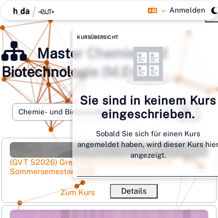
Zum Hauptinhalt
Anmelden
Blöcke
Kursübersicht überspringen
KURSÜBERSICHT
Master Chemie- und
Biotechnologie (M.Eng.)
Sie sind in keinem Kurs
Kurse such
eingeschrieben.
Kursbereiche
Kurse s
Sobald Sie sich für einen Kurs
angemeldet haben, wird dieser Kurs hie
(GVT S2026) Grenzflächenverfahrenstechnik Sommerse
angezeigt.
Kursname
(GVT S2026) Grenzflächenverfahrenstechnik
Sommersemester 2026
Ku
Details
Zum Kurs
(MSA WS25/26) BTC XX - Modellierung und Simulation 