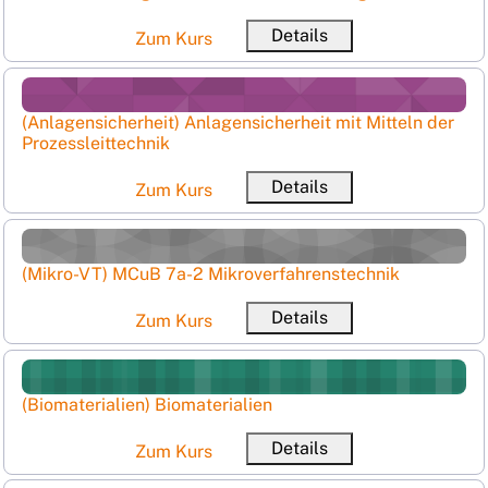
Kurzer Kursna
Details
Zum Kurs
(Anlagensicherheit) Anlagensicherheit mit Mitteln der Pro
Kursname
(Anlagensicherheit) Anlagensicherheit mit Mitteln der
Prozessleittechnik
Ku
Details
Zum Kurs
(Mikro-VT) MCuB 7a-2 Mikroverfahrenstechnik
Kursname
(Mikro-VT) MCuB 7a-2 Mikroverfahrenstechnik
Kurzer Kurs
Details
Zum Kurs
(Biomaterialien) Biomaterialien
Kursname
(Biomaterialien) Biomaterialien
Kurzer Kursname
Details
Zum Kurs