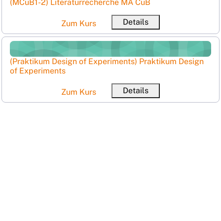
Kursname
(MCuB1-2) Literaturrecherche MA CuB
Kurzer Kursname
Details
Zum Kurs
(Praktikum Design of Experiments) Praktikum Design of 
Kursname
(Praktikum Design of Experiments) Praktikum Design
of Experiments
Ku
Details
Zum Kurs