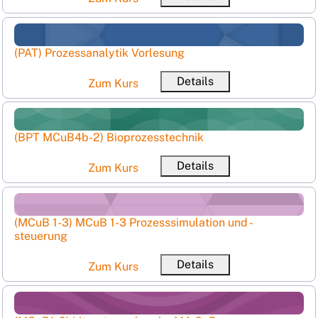
(PAT) Prozessanalytik Vorlesung
Kursname
(PAT) Prozessanalytik Vorlesung
Kurzer Kursname
Details
Zum Kurs
(BPT MCuB4b-2) Bioprozesstechnik
Kursname
(BPT MCuB4b-2) Bioprozesstechnik
Kurzer Kursname
Details
Zum Kurs
(MCuB 1-3) MCuB 1-3 Prozesssimulation und -steuerung
Kursname
(MCuB 1-3) MCuB 1-3 Prozesssimulation und -
steuerung
Ku
Details
Zum Kurs
(MCuB1-2) Literaturrecherche MA CuB