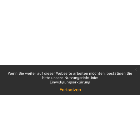
x
Wenn Sie weiter auf dieser Webseite arbeiten möchten, bestätigen Sie
bitte unsere Nutzungsrichtlinie:
Einwilligungserklärung
Fortsetzen
Sie sind nicht angemeldet. (
Anmelden
)
Datenschutzinfos
Standarddesign