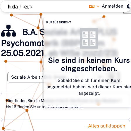
Zum Hauptinhalt
Anmelden
Blöcke
Kursübersicht überspringen
KURSÜBERSICHT
B.A. Soziale Arbeit PLUS
Psychomotorik (BBPO vom
25.05.2021, ab WiSe 2022/23)
Sie sind in keinem Kurs
eingeschrieben.
Kurse such
Kursbereiche
Sobald Sie sich für einen Kurs
Kurse s
angemeldet haben, wird dieser Kurs hie
angezeigt.
Hier finden Sie die Module A bis D. Die Kurse zu den Modulen 1
bis 16 finden Sie unter B.A. Soziale Arbeit.
Alles aufklappen