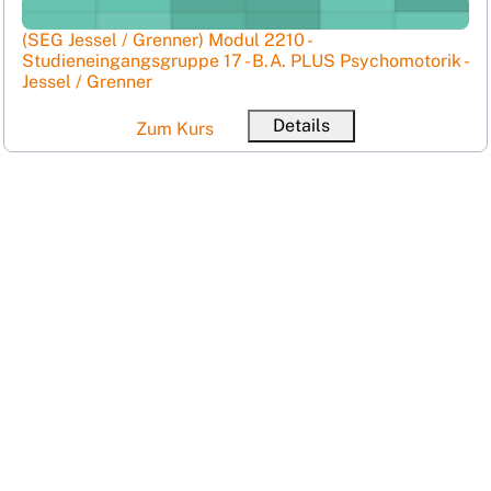
(SEG Jessel / Grenner) Modul 2210 - Studieneingangsgrupp
Kursname
(SEG Jessel / Grenner) Modul 2210 -
Studieneingangsgruppe 17 - B.A. PLUS Psychomotorik -
Ku
Jessel / Grenner
Details
Zum Kurs