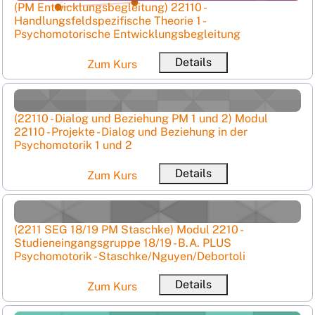
Kursname
(PM Entwicklungsbegleitung) 22110 -
Handlungsfeldspezifische Theorie 1 -
Ku
Psychomotorische Entwicklungsbegleitung
Details
Zum Kurs
(22110 - Dialog und Beziehung PM 1 und 2) Modul 22110 - P
Kursname
(22110 - Dialog und Beziehung PM 1 und 2) Modul
22110 - Projekte - Dialog und Beziehung in der
Ku
Psychomotorik 1 und 2
Details
Zum Kurs
(2211 SEG 18/19 PM Staschke) Modul 2210 - Studieneinga
Kursname
(2211 SEG 18/19 PM Staschke) Modul 2210 -
Studieneingangsgruppe 18/19 - B.A. PLUS
Ku
Psychomotorik - Staschke/Nguyen/Debortoli
Details
Zum Kurs