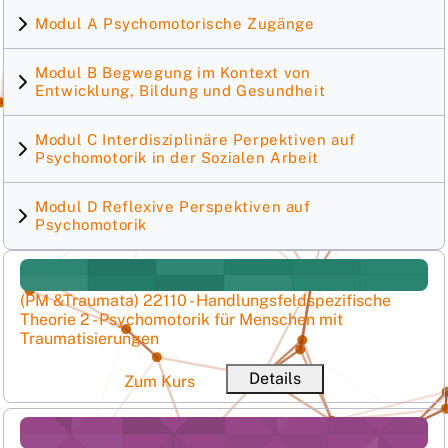
Modul A Psychomotorische Zugänge
Modul B Begwegung im Kontext von
Entwicklung, Bildung und Gesundheit
Modul C Interdisziplinäre Perpektiven auf
Psychomotorik in der Sozialen Arbeit
Modul D Reflexive Perspektiven auf
Psychomotorik
(PM &amp;Traumata) 22110 - Handlungsfeldspezifische Th
Kursname
(PM &Traumata) 22110 - Handlungsfeldspezifische
Theorie 2 - Psychomotorik für Menschen mit
Ku
Traumatisierungen
Details
Zum Kurs
(PM Entwicklungsbegleitung) 22110 - Handlungsfeldspezif