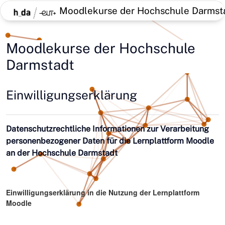
Zum Hauptinhalt
Moodlekurse der Hochschule Darmst
Moodlekurse der Hochschule
Darmstadt
Einwilligungserklärung
Datenschutzrechtliche Informationen zur Verarbeitung
personenbezogener Daten für die Lernplattform Moodle
an der Hochschule Darmstadt
Einwilligungserklärung in die Nutzung der Lernplattform
Moodle