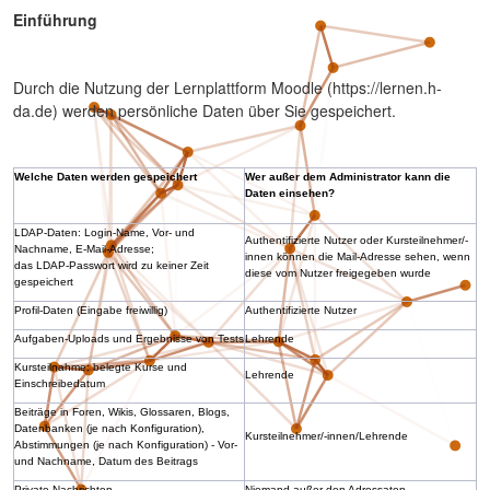
Einführung
Durch die Nutzung der Lernplattform Moodle (https://lernen.h-
da.de) werden persönliche Daten über Sie gespeichert.
Welche Daten werden gespeichert
Wer außer dem Administrator kann die
Daten einsehen?
LDAP-Daten: Login-Name, Vor- und
Authentifizierte Nutzer oder Kursteilnehmer/-
Nachname, E-Mail-Adresse;
innen können die Mail-Adresse sehen, wenn
das LDAP-Passwort wird zu keiner Zeit
diese vom Nutzer freigegeben wurde
gespeichert
Profil-Daten (Eingabe freiwillig)
Authentifizierte Nutzer
Aufgaben-Uploads und Ergebnisse von Tests
Lehrende
Kursteilnahme: belegte Kurse und
Lehrende
Einschreibedatum
Beiträge in Foren, Wikis, Glossaren, Blogs,
Datenbanken (je nach Konfiguration),
Kursteilnehmer/-innen/Lehrende
Abstimmungen (je nach Konfiguration) - Vor-
und Nachname, Datum des Beitrags
Private Nachrichten
Niemand außer den Adressaten